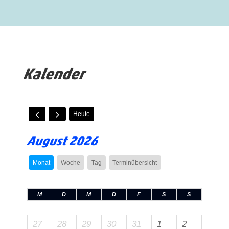
Kalender
Heute
August 2026
Monat
Woche
Tag
Terminübersicht
M
D
M
D
F
S
S
27
28
29
30
31
1
2