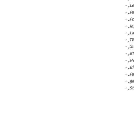
•
„L
•
„Fa
•
„Fr
•
„In
•
„La
•
„TW
•
„X
•
„Bl
•
„He
•
„Bi
•
„Fa
•
„ge
•
„St