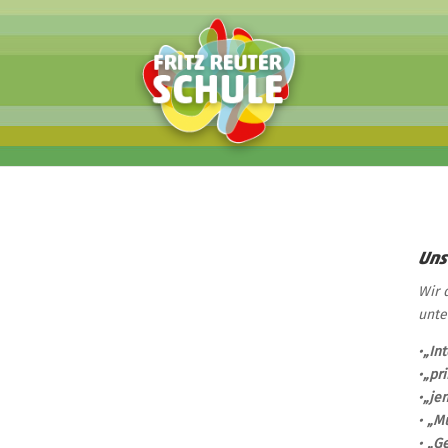
Uns
Wir 
unte
•
„In
•
„pr
•
„je
•
„Mu
•
„Ge