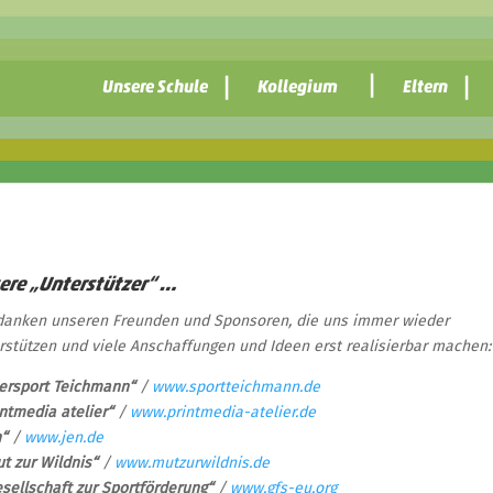
Unsere Schule
Kollegium
Eltern
ere „Unterstützer“ …
danken unseren Freunden und Sponsoren, die uns immer wieder
rstützen und viele Anschaffungen und Ideen erst realisierbar machen:
tersport Teichmann“
/
www.sportteichmann.de
intmedia atelier“
/
www.printmedia-atelier.de
n“
/
www.jen.de
t zur Wildnis“
/
www.mutzurwildnis.de
sellschaft zur Sportförderung“
/
www.gfs-eu.org