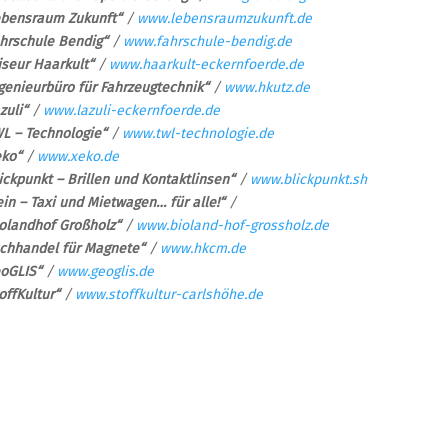
ebensraum Zukunft“
/
www.lebensraumzukunft.de
hrschule Bendig“
/
www.fahrschule-bendig.de
iseur Haarkult“
/
www.haarkult-eckernfoerde.de
genieurbüro für Fahrzeugtechnik“
/
www.hkutz.de
zuli“
/
www.lazuli-eckernfoerde.de
L – Technologie“
/
www.twl-technologie.de
eko“
/
www.xeko.de
ickpunkt – Brillen und Kontaktlinsen“
/
www.blickpunkt.sh
in – Taxi und Mietwagen… für alle!“
/
olandhof Großholz“
/
www.bioland-hof-grossholz.de
chhandel für Magnete“
/
www.hkcm.de
oGLIS“
/
www.geoglis.de
offKultur“
/
www.stoffkultur-carlshöhe.de